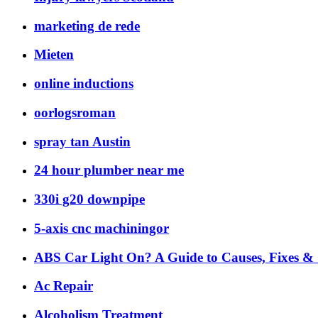
marketing de rede
Mieten
online inductions
oorlogsroman
spray tan Austin
24 hour plumber near me
330i g20 downpipe
5-axis cnc machiningor
ABS Car Light On? A Guide to Causes, Fixes & 
Ac Repair
Alcoholism Treatment