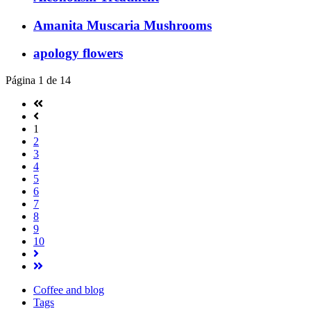
Amanita Muscaria Mushrooms
apology flowers
Página 1 de 14
1
2
3
4
5
6
7
8
9
10
Coffee and blog
Tags