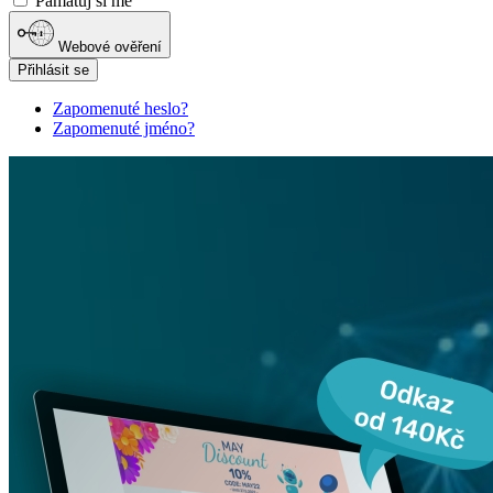
Pamatuj si mě
Webové ověření
Přihlásit se
Zapomenuté heslo?
Zapomenuté jméno?