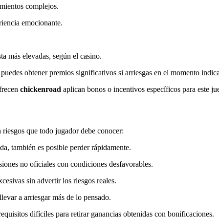
cimientos complejos.
eriencia emocionante.
ta más elevadas, según el casino.
s, puedes obtener premios significativos si arriesgas en el momento indic
ofrecen
chickenroad
aplican bonos o incentivos específicos para este ju
 riesgos que todo jugador debe conocer:
a, también es posible perder rápidamente.
siones no oficiales con condiciones desfavorables.
sivas sin advertir los riesgos reales.
llevar a arriesgar más de lo pensado.
quisitos difíciles para retirar ganancias obtenidas con bonificaciones.