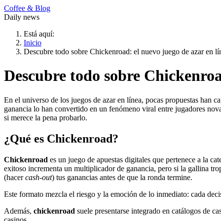
Coffee & Blog
Daily news
Está aquí:
Inicio
Descubre todo sobre Chickenroad: el nuevo juego de azar en lí
Descubre todo sobre Chickenroad
En el universo de los juegos de azar en línea, pocas propuestas han 
ganancia lo han convertido en un fenómeno viral entre jugadores novat
si merece la pena probarlo.
¿Qué es Chickenroad?
Chickenroad
es un juego de apuestas digitales que pertenece a la cat
exitoso incrementa un multiplicador de ganancia, pero si la gallina tropi
(hacer
cash-out
) tus ganancias antes de que la ronda termine.
Este formato mezcla el riesgo y la emoción de lo inmediato: cada deci
Además,
chickenroad
suele presentarse integrado en catálogos de cas
casinos.