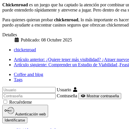
Chickenroad
es un juego que ha captado la atención por combinar una
puede entenderlo rápidamente y atreverse a jugar. Pero dentro de esa s
Para quienes quieran probar
chickenroad
, lo más importante es hacer
puedo ayudarte a encontrar casinos seguros que ofrezcan chickenroad 
Detalles
Publicado: 08 Octubre 2025
chickenroad
Artículo anterior: ¿Quiere tener más visibilidad? ¿Atraer nuev
Artículo siguiente: Comprender un Estudio de Viabilidad ,Feasi
Coffee and blog
Tags
Usuario
Contraseña
Mostrar contraseña
Recuérdeme
Autenticación web
Identificarse