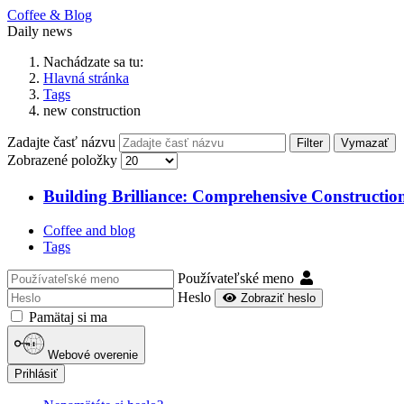
Coffee & Blog
Daily news
Nachádzate sa tu:
Hlavná stránka
Tags
new construction
Zadajte časť názvu
Filter
Vymazať
Zobrazené položky
Building Brilliance: Comprehensive Construction
Coffee and blog
Tags
Používateľské meno
Heslo
Zobraziť heslo
Pamätaj si ma
Webové overenie
Prihlásiť