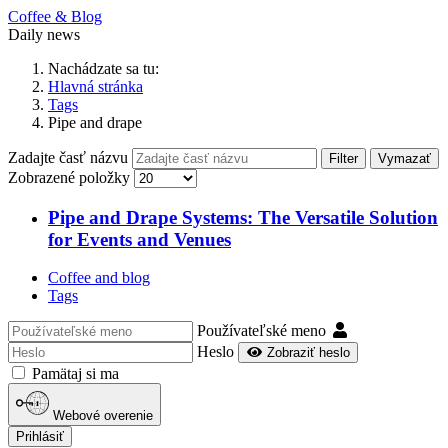
Coffee & Blog
Daily news
Nachádzate sa tu:
Hlavná stránka
Tags
Pipe and drape
Zadajte časť názvu
Filter
Vymazať
Zobrazené položky
Pipe and Drape Systems: The Versatile Solution
for Events and Venues
Coffee and blog
Tags
Používateľské meno
Heslo
Zobraziť heslo
Pamätaj si ma
Webové overenie
Prihlásiť