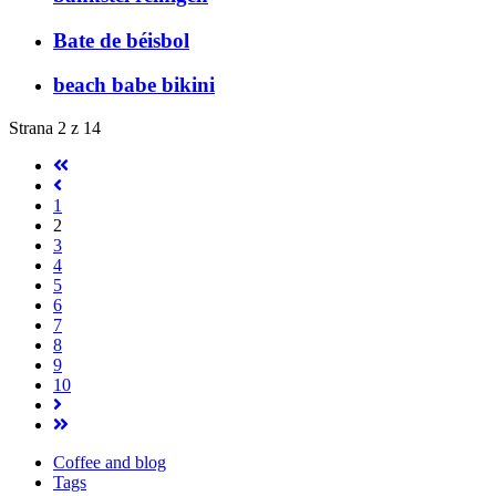
Bate de béisbol
beach babe bikini
Strana 2 z 14
1
2
3
4
5
6
7
8
9
10
Coffee and blog
Tags